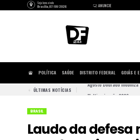
Seja bem-vindo
ANUNCIE
Brasília,07/08/2026
POLÍTICA
SAÚDE
DISTRITO FEDERAL
GOIÁS E 
ÚLTIMAS NOTÍCIAS
Multivacinação 2026 come
Drone com explosivo fech
BRASIL
Justiça contém pressão d
Laudo da defesa 
Celina avança nas pesqui
Queima de lixo e vegetaçã