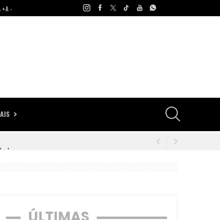
A +
A -
AIS
dades
seca
ÚLTIMAS