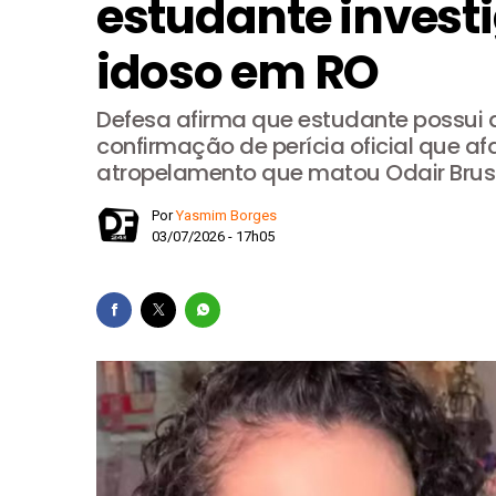
estudante invest
Praça do Relógio, em Tag
idoso em RO
União Progressista confi
Contas do DF melhoram e 
Defesa afirma que estudante possui d
El Niño acende alerta no 
confirmação de perícia oficial que af
atropelamento que matou Odair Brust
Agosto Dourado mobiliza 
Por
Yasmim Borges
03/07/2026 - 17h05