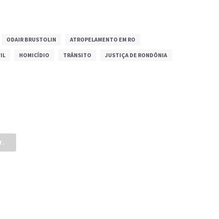
ODAIR BRUSTOLIN
ATROPELAMENTO EM RO
IL
HOMICÍDIO
TRÂNSITO
JUSTIÇA DE RONDÔNIA
r.