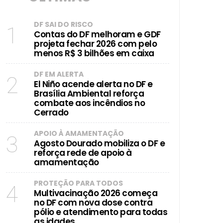
eira (6)
DF SAI DO RISCO
1
Contas do DF melhoram e GDF
projeta fechar 2026 com pelo
menos R$ 3 bilhões em caixa
DF EM ALERTA
2
El Niño acende alerta no DF e
Brasília Ambiental reforça
combate aos incêndios no
Cerrado
APOIO À AMAMENTAÇÃO
3
Agosto Dourado mobiliza o DF e
reforça rede de apoio à
amamentação
PROTEÇÃO PARA TODOS
4
Multivacinação 2026 começa
no DF com nova dose contra
pólio e atendimento para todas
as idades