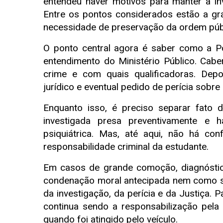
entendeu haver motivos para manter a i
Entre os pontos considerados estão a gra
necessidade de preservação da ordem públ
O ponto central agora é saber como a Polí
entendimento do Ministério Público. Cabe
crime e com quais qualificadoras. Depo
jurídico e eventual pedido de perícia sobre
Enquanto isso, é preciso separar fato
investigada presa preventivamente e
psiquiátrica. Mas, até aqui, não há con
responsabilidade criminal da estudante.
Em casos de grande comoção, diagnóst
condenação moral antecipada nem como sa
da investigação, da perícia e da Justiça. Pa
continua sendo a responsabilização pel
quando foi atingido pelo veículo.