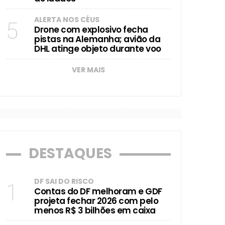
ALERTA NOS CÉUS
5
Drone com explosivo fecha
pistas na Alemanha; avião da
DHL atinge objeto durante voo
VER MAIS
DESTAQUES
DF SAI DO RISCO
1
Contas do DF melhoram e GDF
projeta fechar 2026 com pelo
menos R$ 3 bilhões em caixa