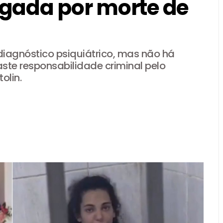
igada por morte de
uatinga, receberá unidade móvel de doação de sangue nesta quinta-f
rma Celina Leão e consolida chapa competitiva para o Governo do DF
GDF projeta fechar 2026 com pelo menos R$ 3 bilhões em caixa
iagnóstico psiquiátrico, mas não há
DF e Brasília Ambiental reforça combate aos incêndios no Cerrado
aste responsabilidade criminal pelo
olin.
o DF e reforça rede de apoio à amamentação