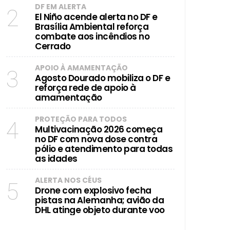
DF EM ALERTA
2
El Niño acende alerta no DF e
Brasília Ambiental reforça
combate aos incêndios no
Cerrado
APOIO À AMAMENTAÇÃO
3
Agosto Dourado mobiliza o DF e
reforça rede de apoio à
amamentação
PROTEÇÃO PARA TODOS
4
Multivacinação 2026 começa
no DF com nova dose contra
pólio e atendimento para todas
as idades
ALERTA NOS CÉUS
5
Drone com explosivo fecha
pistas na Alemanha; avião da
DHL atinge objeto durante voo