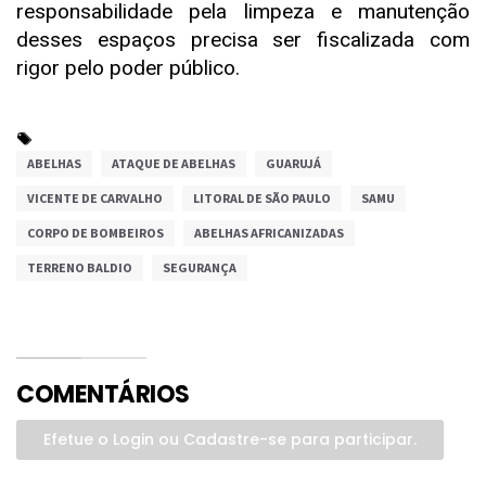
responsabilidade pela limpeza e manutenção
desses espaços precisa ser fiscalizada com
rigor pelo poder público.
ABELHAS
ATAQUE DE ABELHAS
GUARUJÁ
VICENTE DE CARVALHO
LITORAL DE SÃO PAULO
SAMU
CORPO DE BOMBEIROS
ABELHAS AFRICANIZADAS
TERRENO BALDIO
SEGURANÇA
COMENTÁRIOS
Efetue o Login ou Cadastre-se para participar.