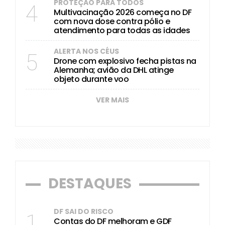
PROTEÇÃO PARA TODOS
4
Multivacinação 2026 começa no DF
com nova dose contra pólio e
atendimento para todas as idades
ALERTA NOS CÉUS
5
Drone com explosivo fecha pistas na
Alemanha; avião da DHL atinge
objeto durante voo
VER MAIS
DESTAQUES
DF SAI DO RISCO
1
Contas do DF melhoram e GDF