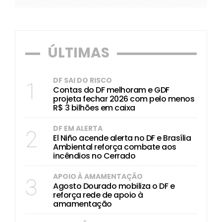
ÚLTIMAS
DF SAI DO RISCO
1
Contas do DF melhoram e GDF
projeta fechar 2026 com pelo menos
R$ 3 bilhões em caixa
DF EM ALERTA
2
El Niño acende alerta no DF e Brasília
Ambiental reforça combate aos
incêndios no Cerrado
APOIO À AMAMENTAÇÃO
3
Agosto Dourado mobiliza o DF e
reforça rede de apoio à
amamentação