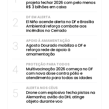
projeta fechar 2026 com pelo menos
R$ 3 bilhões em caixa
DF EM ALERTA
2
El Niño acende alerta no DF e Brasília
Ambiental reforça combate aos
incêndios no Cerrado
APOIO À AMAMENTAÇÃO
3
Agosto Dourado mobiliza o DF e
reforça rede de apoio à
amamentação
PROTEÇÃO PARA TODOS
4
Multivacinação 2026 começa no DF
com nova dose contra pólio e
atendimento para todas as idades
ALERTA NOS CÉUS
5
Drone com explosivo fecha pistas na
Alemanha; avião da DHL atinge
objeto durante voo