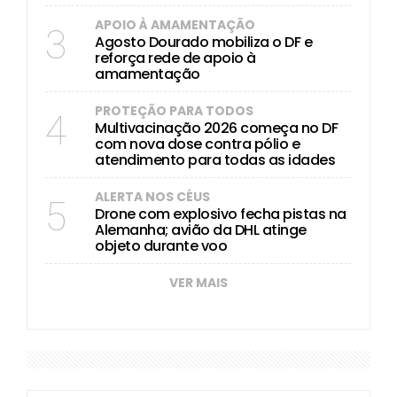
APOIO À AMAMENTAÇÃO
3
Agosto Dourado mobiliza o DF e
reforça rede de apoio à
amamentação
PROTEÇÃO PARA TODOS
4
Multivacinação 2026 começa no DF
com nova dose contra pólio e
atendimento para todas as idades
ALERTA NOS CÉUS
5
Drone com explosivo fecha pistas na
Alemanha; avião da DHL atinge
objeto durante voo
VER MAIS