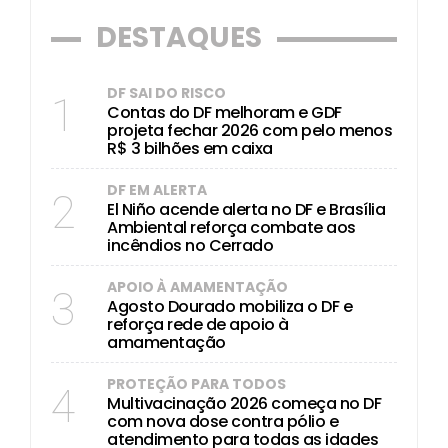
DESTAQUES
DF SAI DO RISCO
1
Contas do DF melhoram e GDF
projeta fechar 2026 com pelo menos
R$ 3 bilhões em caixa
DF EM ALERTA
2
El Niño acende alerta no DF e Brasília
Ambiental reforça combate aos
incêndios no Cerrado
APOIO À AMAMENTAÇÃO
3
Agosto Dourado mobiliza o DF e
reforça rede de apoio à
amamentação
PROTEÇÃO PARA TODOS
4
Multivacinação 2026 começa no DF
com nova dose contra pólio e
atendimento para todas as idades