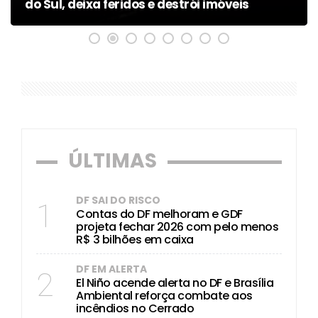
do Sul, deixa feridos e destrói imóveis
ÚLTIMAS
DF SAI DO RISCO
1
Contas do DF melhoram e GDF
projeta fechar 2026 com pelo menos
R$ 3 bilhões em caixa
DF EM ALERTA
2
El Niño acende alerta no DF e Brasília
Ambiental reforça combate aos
incêndios no Cerrado