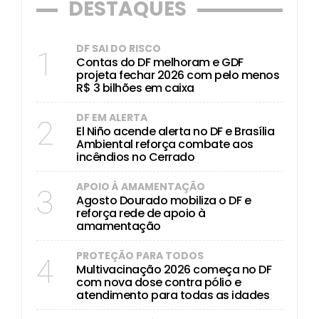
DESTAQUES
DF SAI DO RISCO
1
Contas do DF melhoram e GDF
projeta fechar 2026 com pelo menos
R$ 3 bilhões em caixa
DF EM ALERTA
2
El Niño acende alerta no DF e Brasília
Ambiental reforça combate aos
incêndios no Cerrado
APOIO À AMAMENTAÇÃO
3
Agosto Dourado mobiliza o DF e
reforça rede de apoio à
amamentação
PROTEÇÃO PARA TODOS
4
Multivacinação 2026 começa no DF
com nova dose contra pólio e
atendimento para todas as idades