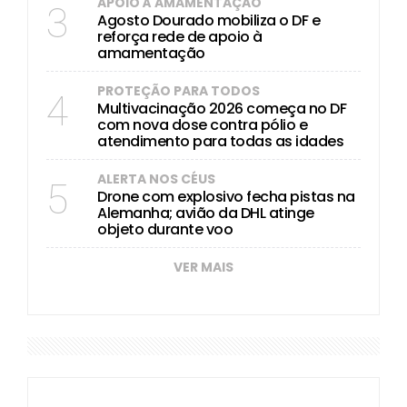
APOIO À AMAMENTAÇÃO
3
Agosto Dourado mobiliza o DF e
reforça rede de apoio à
amamentação
PROTEÇÃO PARA TODOS
4
Multivacinação 2026 começa no DF
com nova dose contra pólio e
atendimento para todas as idades
ALERTA NOS CÉUS
5
Drone com explosivo fecha pistas na
Alemanha; avião da DHL atinge
objeto durante voo
VER MAIS