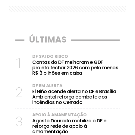
ÚLTIMAS
DF SAI DO RISCO
1
Contas do DF melhoram e GDF
projeta fechar 2026 com pelo menos
R$ 3 bilhões em caixa
DF EM ALERTA
2
El Niño acende alerta no DF e Brasília
Ambiental reforça combate aos
incêndios no Cerrado
APOIO À AMAMENTAÇÃO
3
Agosto Dourado mobiliza o DF e
reforça rede de apoio à
amamentação