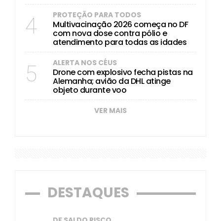
PROTEÇÃO PARA TODOS
4
Multivacinação 2026 começa no DF
com nova dose contra pólio e
atendimento para todas as idades
ALERTA NOS CÉUS
5
Drone com explosivo fecha pistas na
Alemanha; avião da DHL atinge
objeto durante voo
VER MAIS
DESTAQUES
DF SAI DO RISCO