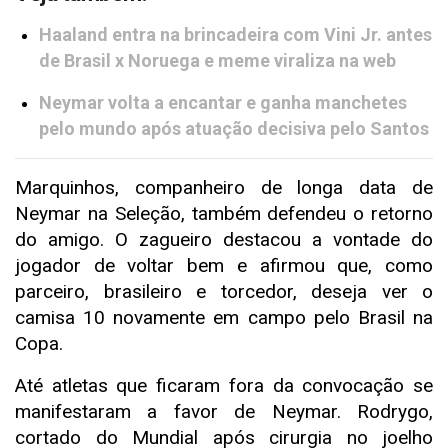
Haaland entra na brincadeira com Vini Jr. antes
de Brasil x Noruega e meme viraliza na web
Neymar volta a encantar e ganha manchetes
pelo mundo após atuação decisiva pelo Santos
Marquinhos, companheiro de longa data de
Neymar na Seleção, também defendeu o retorno
do amigo. O zagueiro destacou a vontade do
jogador de voltar bem e afirmou que, como
parceiro, brasileiro e torcedor, deseja ver o
camisa 10 novamente em campo pelo Brasil na
Copa.
Até atletas que ficaram fora da convocação se
manifestaram a favor de Neymar. Rodrygo,
cortado do Mundial após cirurgia no joelho