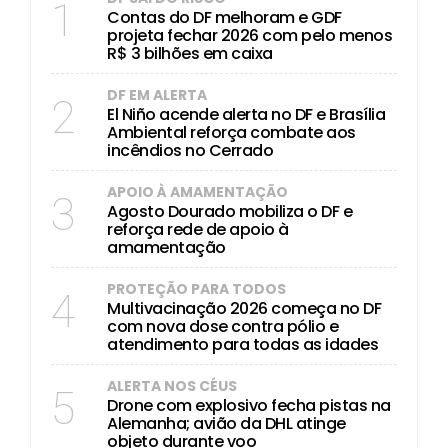
1
Contas do DF melhoram e GDF
projeta fechar 2026 com pelo menos
R$ 3 bilhões em caixa
DF EM ALERTA
2
El Niño acende alerta no DF e Brasília
Ambiental reforça combate aos
incêndios no Cerrado
APOIO À AMAMENTAÇÃO
3
Agosto Dourado mobiliza o DF e
reforça rede de apoio à
amamentação
PROTEÇÃO PARA TODOS
4
Multivacinação 2026 começa no DF
com nova dose contra pólio e
atendimento para todas as idades
ALERTA NOS CÉUS
5
Drone com explosivo fecha pistas na
Alemanha; avião da DHL atinge
objeto durante voo