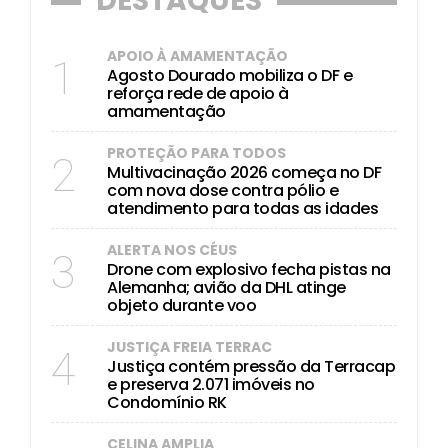
DESTAQUES
APOIO À AMAMENTAÇÃO
1
Agosto Dourado mobiliza o DF e
reforça rede de apoio à
amamentação
PROTEÇÃO PARA TODOS
2
Multivacinação 2026 começa no DF
com nova dose contra pólio e
atendimento para todas as idades
ALERTA NOS CÉUS
3
Drone com explosivo fecha pistas na
Alemanha; avião da DHL atinge
objeto durante voo
JUSTIÇA FREIA TERRAC
4
Justiça contém pressão da Terracap
e preserva 2.071 imóveis no
Condomínio RK
CELINA AMPLIA