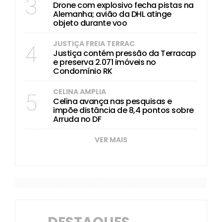
3
Drone com explosivo fecha pistas na
Alemanha; avião da DHL atinge
objeto durante voo
JUSTIÇA FREIA TERRAC
4
Justiça contém pressão da Terracap
e preserva 2.071 imóveis no
Condomínio RK
CELINA AMPLIA
5
Celina avança nas pesquisas e
impõe distância de 8,4 pontos sobre
Arruda no DF
VER MAIS