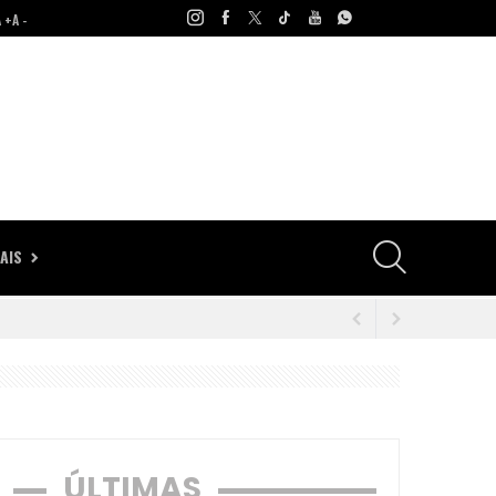
A +
A -
AIS
seca
eira (6)
ÚLTIMAS