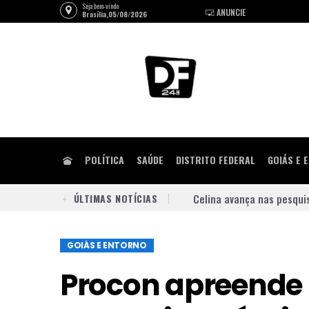
Seja bem-vindo
ANUNCIE
Brasília,05/08/2026
POLÍTICA
SAÚDE
DISTRITO FEDERAL
GOIÁS E 
ÚLTIMAS NOTÍCIAS
Celina avança nas pesqui
Queima de lixo e vegetaçã
GOIÁS E ENTORNO
Praça do Relógio, em Tag
Procon apreende 
União Progressista confi
MDB se une a Celina Leão 