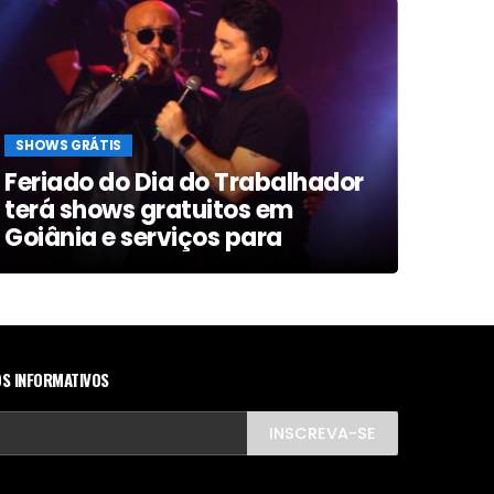
SHOWS GRÁTIS
PRIM
Feriado do Dia do Trabalhador
terá shows gratuitos em
Goiá
Goiânia e serviços para
de 
população
S INFORMATIVOS
INSCREVA-SE