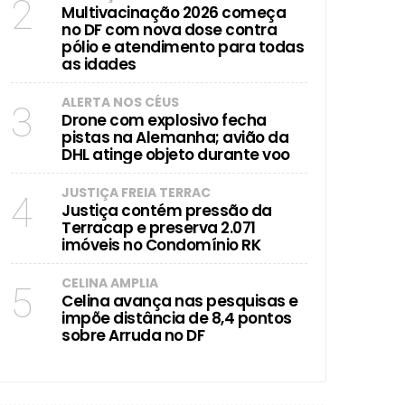
2
Multivacinação 2026 começa
no DF com nova dose contra
pólio e atendimento para todas
as idades
ALERTA NOS CÉUS
3
Drone com explosivo fecha
pistas na Alemanha; avião da
DHL atinge objeto durante voo
JUSTIÇA FREIA TERRAC
4
Justiça contém pressão da
Terracap e preserva 2.071
imóveis no Condomínio RK
CELINA AMPLIA
5
Celina avança nas pesquisas e
impõe distância de 8,4 pontos
sobre Arruda no DF