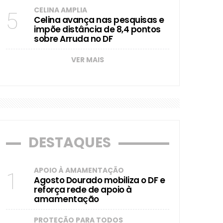
CELINA AMPLIA
5
Celina avança nas pesquisas e
impõe distância de 8,4 pontos
sobre Arruda no DF
VER MAIS
DESTAQUES
APOIO À AMAMENTAÇÃO
1
Agosto Dourado mobiliza o DF e
reforça rede de apoio à
amamentação
PROTEÇÃO PARA TODOS