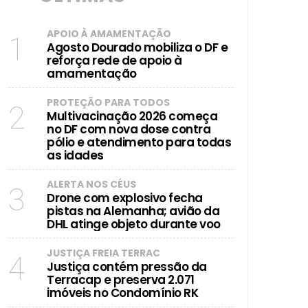
APOIO À AMAMENTAÇÃO
1
Agosto Dourado mobiliza o DF e
reforça rede de apoio à
dades
amamentação
PROTEÇÃO PARA TODOS
2
Multivacinação 2026 começa
no DF com nova dose contra
pólio e atendimento para todas
as idades
ALERTA NOS CÉUS
3
Drone com explosivo fecha
pistas na Alemanha; avião da
DHL atinge objeto durante voo
JUSTIÇA FREIA TERRAC
4
Justiça contém pressão da
Terracap e preserva 2.071
imóveis no Condomínio RK