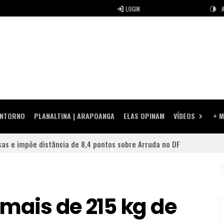
LOGIN
ENTORNO
PLANALTINA | ARAPOANGA
ELAS OPINAM
VÍDEOS
+ M
sas e impõe distância de 8,4 pontos sobre Arruda no DF
o é crime ambiental e eleva risco de incêndio durante o período de 
uatinga, receberá unidade móvel de doação de sangue nesta quinta-f
mais de 215 kg de
rma Celina Leão e consolida chapa competitiva para o Governo do DF
e amplia força do grupo governista no Distrito Federal