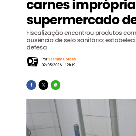
carnes imprópri
Gustavo Rocha é confirmad
supermercado de
Agosto Dourado mobiliza 
Multivacinação 2026 come
Fiscalização encontrou produtos com a
Drone com explosivo fech
ausência de selo sanitário; estabelec
defesa
Justiça contém pressão d
Por
Yasmim Borges
02/05/2026 - 12h19