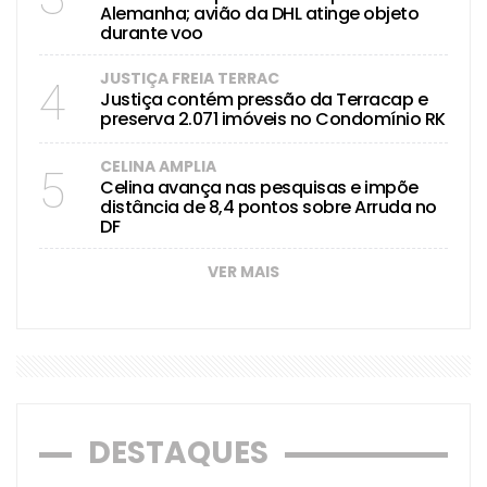
Alemanha; avião da DHL atinge objeto
durante voo
JUSTIÇA FREIA TERRAC
4
Justiça contém pressão da Terracap e
preserva 2.071 imóveis no Condomínio RK
CELINA AMPLIA
5
Celina avança nas pesquisas e impõe
distância de 8,4 pontos sobre Arruda no
DF
VER MAIS
DESTAQUES