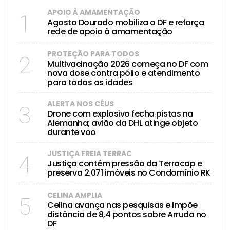
APOIO À AMAMENTAÇÃO
1
Agosto Dourado mobiliza o DF e reforça
rede de apoio à amamentação
PROTEÇÃO PARA TODOS
2
Multivacinação 2026 começa no DF com
nova dose contra pólio e atendimento
para todas as idades
ALERTA NOS CÉUS
3
Drone com explosivo fecha pistas na
Alemanha; avião da DHL atinge objeto
durante voo
JUSTIÇA FREIA TERRAC
4
Justiça contém pressão da Terracap e
preserva 2.071 imóveis no Condomínio RK
CELINA AMPLIA
5
Celina avança nas pesquisas e impõe
distância de 8,4 pontos sobre Arruda no
DF