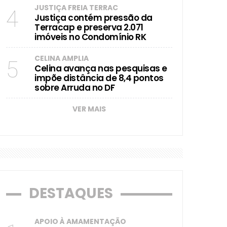
JUSTIÇA FREIA TERRAC
4
Justiça contém pressão da
Terracap e preserva 2.071
imóveis no Condomínio RK
CELINA AMPLIA
5
Celina avança nas pesquisas e
impõe distância de 8,4 pontos
sobre Arruda no DF
VER MAIS
DESTAQUES
APOIO À AMAMENTAÇÃO