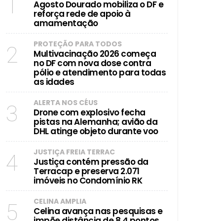
1
Agosto Dourado mobiliza o DF e
reforça rede de apoio à
amamentação
PROTEÇÃO PARA TODOS
2
Multivacinação 2026 começa
no DF com nova dose contra
pólio e atendimento para todas
as idades
ALERTA NOS CÉUS
3
Drone com explosivo fecha
pistas na Alemanha; avião da
DHL atinge objeto durante voo
JUSTIÇA FREIA TERRAC
4
Justiça contém pressão da
Terracap e preserva 2.071
imóveis no Condomínio RK
CELINA AMPLIA
5
Celina avança nas pesquisas e
impõe distância de 8,4 pontos