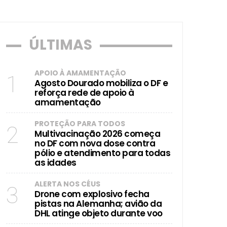
ÚLTIMAS
dades
APOIO À AMAMENTAÇÃO
1
Agosto Dourado mobiliza o DF e
reforça rede de apoio à
amamentação
PROTEÇÃO PARA TODOS
2
Multivacinação 2026 começa
no DF com nova dose contra
pólio e atendimento para todas
as idades
ALERTA NOS CÉUS
3
Drone com explosivo fecha
pistas na Alemanha; avião da
DHL atinge objeto durante voo