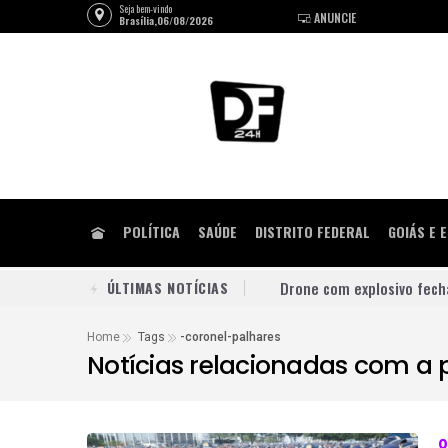
Seja bem-vindo
ANUNCIE
Brasília,06/08/2026
POLÍTICA
SAÚDE
DISTRITO FEDERAL
GOIÁS E 
ÚLTIMAS NOTÍCIAS
Justiça contém pressão d
Celina avança nas pesqui
Home
Tags
-coronel-palhares
Notícias relacionadas com a 
Queima de lixo e vegetaçã
Praça do Relógio, em Tag
União Progressista confi
0