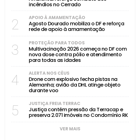
incêndios no Cerrado
APOIO À AMAMENTAÇÃO
2
Agosto Dourado mobiliza o DF e reforça
rede de apoio à amamentação
PROTEÇÃO PARA TODOS
3
Multivacinação 2026 começa no DF com
nova dose contra pólio e atendimento
para todas as idades
ALERTA NOS CÉUS
4
Drone com explosivo fecha pistas na
Alemanha; avião da DHL atinge objeto
durante voo
JUSTIÇA FREIA TERRAC
5
Justiça contém pressão da Terracap e
preserva 2.071 imóveis no Condomínio RK
VER MAIS