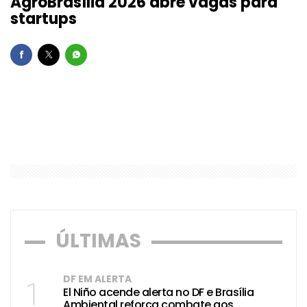
AgroBrasília 2026 abre vagas para
startups
ÚLTIMAS
DF EM ALERTA
1
El Niño acende alerta no DF e Brasília
Ambiental reforça combate aos