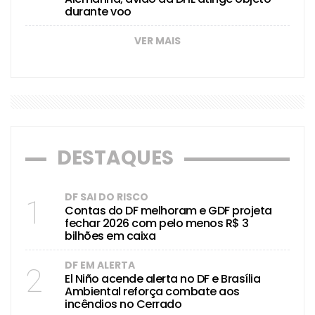
durante voo
VER MAIS
DESTAQUES
DF SAI DO RISCO
1
Contas do DF melhoram e GDF projeta
fechar 2026 com pelo menos R$ 3
bilhões em caixa
DF EM ALERTA
2
El Niño acende alerta no DF e Brasília
Ambiental reforça combate aos
incêndios no Cerrado