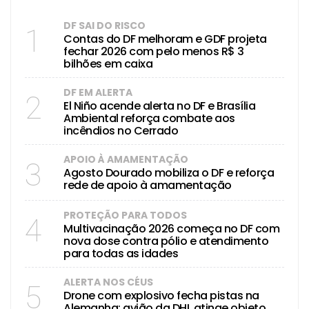
DF SAI DO RISCO
1
Contas do DF melhoram e GDF projeta
fechar 2026 com pelo menos R$ 3
bilhões em caixa
DF EM ALERTA
2
El Niño acende alerta no DF e Brasília
Ambiental reforça combate aos
incêndios no Cerrado
APOIO À AMAMENTAÇÃO
3
Agosto Dourado mobiliza o DF e reforça
rede de apoio à amamentação
PROTEÇÃO PARA TODOS
4
Multivacinação 2026 começa no DF com
nova dose contra pólio e atendimento
para todas as idades
ALERTA NOS CÉUS
5
Drone com explosivo fecha pistas na
Alemanha; avião da DHL atinge objeto