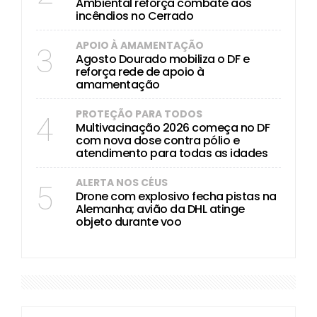
Ambiental reforça combate aos
incêndios no Cerrado
APOIO À AMAMENTAÇÃO
3
Agosto Dourado mobiliza o DF e
reforça rede de apoio à
amamentação
PROTEÇÃO PARA TODOS
4
Multivacinação 2026 começa no DF
com nova dose contra pólio e
atendimento para todas as idades
ALERTA NOS CÉUS
5
Drone com explosivo fecha pistas na
Alemanha; avião da DHL atinge
objeto durante voo