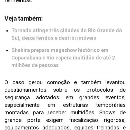
ferimentos.
Veja também:
Tornado atinge três cidades do Rio Grande do
Sul, deixa feridos e destrói imóveis
Shakira prepara megashow histórico em
Copacabana e Rio espera multidão de até 2
milhões de pessoas
O caso gerou comoção e também levantou
questionamentos sobre os protocolos de
segurança adotados em grandes eventos,
especialmente em estruturas temporárias
montadas para receber multidões. Shows de
grande porte exigem fiscalização rigorosa,
equipamentos adequados, equipes treinadas e