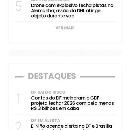
5
Drone com explosivo fecha pistas na
Alemanha; avião da DHL atinge
objeto durante voo
VER MAIS
DESTAQUES
DF SAI DO RISCO
1
Contas do DF melhoram e GDF
projeta fechar 2026 com pelo menos
R$ 3 bilhões em caixa
DF EM ALERTA
2
El Niño acende alerta no DF e Brasília