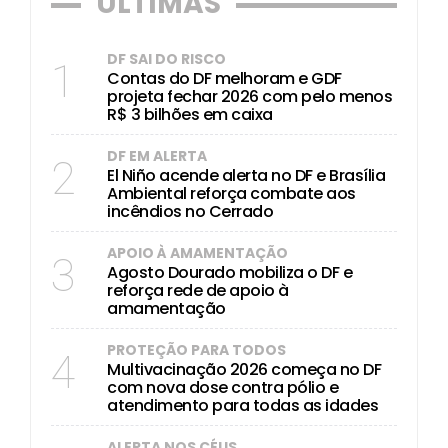
ÚLTIMAS
DF SAI DO RISCO
1
Contas do DF melhoram e GDF
projeta fechar 2026 com pelo menos
R$ 3 bilhões em caixa
DF EM ALERTA
2
El Niño acende alerta no DF e Brasília
Ambiental reforça combate aos
incêndios no Cerrado
APOIO À AMAMENTAÇÃO
3
Agosto Dourado mobiliza o DF e
reforça rede de apoio à
amamentação
PROTEÇÃO PARA TODOS
4
Multivacinação 2026 começa no DF
com nova dose contra pólio e
atendimento para todas as idades
ALERTA NOS CÉUS