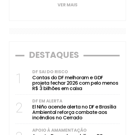
VER MAIS
DESTAQUES
DF SAI DO RISCO
1
Contas do DF melhoram e GDF
projeta fechar 2026 com pelo menos
R$ 3 bilhões em caixa
DF EM ALERTA
2
El Niño acende alerta no DF e Brasília
Ambiental reforça combate aos
incêndios no Cerrado
APOIO À AMAMENTAÇÃO