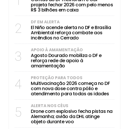
1
projeta fechar 2026 com pelo menos
R$ 3 bilhões em caixa
DF EM ALERTA
2
El Niño acende alerta no DF e Brasília
Ambiental reforça combate aos
incêndios no Cerrado
APOIO À AMAMENTAÇÃO
3
Agosto Dourado mobiliza o DF e
reforça rede de apoio à
amamentação
PROTEÇÃO PARA TODOS
4
Multivacinação 2026 começa no DF
com nova dose contra pólio e
atendimento para todas as idades
ALERTA NOS CÉUS
5
Drone com explosivo fecha pistas na
Alemanha; avião da DHL atinge
objeto durante voo