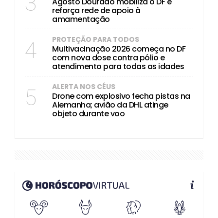
3
Agosto Dourado mobiliza o DF e
reforça rede de apoio à
amamentação
PROTEÇÃO PARA TODOS
4
Multivacinação 2026 começa no DF
com nova dose contra pólio e
atendimento para todas as idades
ALERTA NOS CÉUS
5
Drone com explosivo fecha pistas na
Alemanha; avião da DHL atinge
objeto durante voo